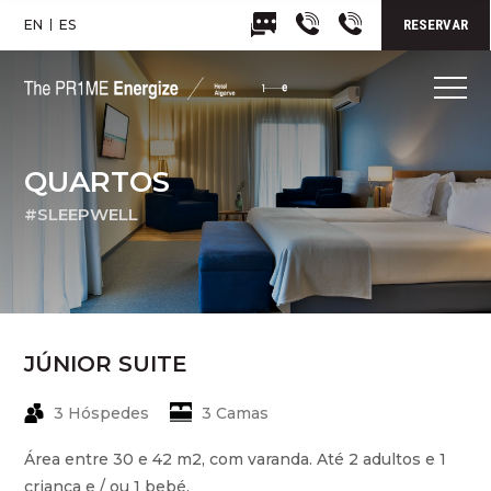
EN
ES
RESERVAR
QUARTOS
#SLEEPWELL
JÚNIOR SUITE
3 Hóspedes
3 Camas
Área entre 30 e 42 m2, com varanda. Até 2 adultos e 1
criança e / ou 1 bebé.