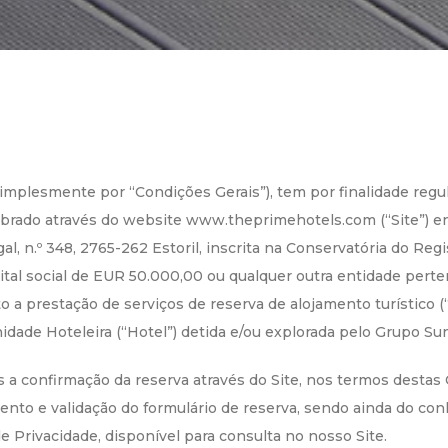
mplesmente por “Condições Gerais”), tem por finalidade regu
ebrado através do website www.theprimehotels.com (“Site”) en
l, n.º 348, 2765-262 Estoril, inscrita na Conservatória do Re
ital social de EUR 50.000,00 ou qualquer outra entidade pert
o a prestação de serviços de reserva de alojamento turístico (
dade Hoteleira (“Hotel”) detida e/ou explorada pelo Grupo Su
s a confirmação da reserva através do Site, nos termos destas
ento e validação do formulário de reserva, sendo ainda do co
de Privacidade, disponível para consulta no nosso Site.