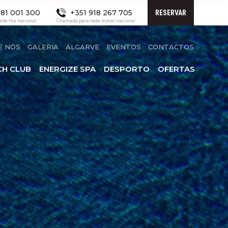
81 001 300
+351 918 267 705
RESERVAR
de fixa nacional
Chamada para rede móvel nacional
E NÓS
GALERIA
ALGARVE
EVENTOS
CONTACTOS
CH CLUB
ENERGIZE SPA
DESPORTO
OFERTAS