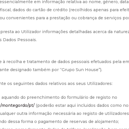
ssencialmente em informação relativa ao nome, género, data d
fiscal, dados do cartão de crédito (recolhidos apenas para efei
u convenientes para a prestação ou cobrança de serviços po
resta ao Utilizador informações detalhadas acerca da natureza
us Dados Pessoais.
te à recolha e tratamento de dados pessoais efetuados pela e
ante designado também por “Grupo Sun House”).
te os seguintes dados relativos aos seus Utilizadores:
es aquando do preenchimento do formulário de registo no
e/montegordo/pt/
(poderão estar aqui incluidos dados como nom
alquer outra informação necessária ao registo de utilizadores)
indo dessa forma o pagamento de reservas de alojamento;