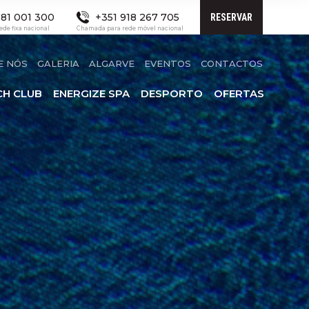
81 001 300
+351 918 267 705
RESERVAR
de fixa nacional
Chamada para rede móvel nacional
E NÓS
GALERIA
ALGARVE
EVENTOS
CONTACTOS
CH CLUB
ENERGIZE SPA
DESPORTO
OFERTAS