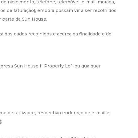
e nascimento, telefone, telemóvel, e-mail, morada,
tos de faturação), embora possam vir a ser recolhidos
r parte da Sun House.
 dos dados recolhidos e acerca da finalidade e do
mpresa Sun House II Property Ldª. ou qualquer
e de utilizador, respectivo endereço de e-mail e
;