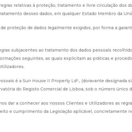
regras relativas à proteção, tratamento e livre circulação dos 
tratamento desses dados, em qualquer Estado Membro da União
e proteção de dados legalmente exigidos, por forma a garanti
regras subjacentes ao tratamento dos dados pessoais recolhid
nformações seguintes, as quais explicitam as práticas e proc
tilizadores.
ssoais é a Sun House II Property Ldª., (doravante designada 
servatória do Registo Comercial de Lisboa, sob o número único 
os dar a conhecer aos nossos Clientes e Utilizadores as regra
peito e cumprimento da Legislação aplicável, concretamente