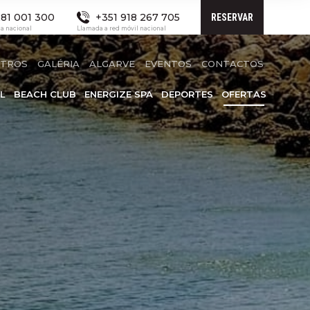
81 001 300
+351 918 267 705
RESERVAR
ja nacional
Llamada a red móvil nacional
OTROS
GALÉRIA
ALGARVE
EVENTOS
CONTACTOS
L
BEACH CLUB
ENERGIZE SPA
DEPORTES
OFERTAS