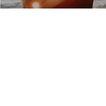
THE PRIME ENERGIZE
ALGARVE
BE ACTIVE
SLEEP WELL
EAT GOOD
EXPERIENCE MORE
LETTER
UNIRSE
Política de