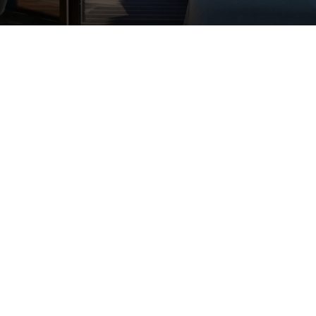
INSTAGRAM
FACEBOOK
YOUTUBE
TRIPADVISOR
ENERGÍZATE CON NOSOTROS - SUSCRÍBE NUESTRA NEWS
Estoy de acuerdo con los Términos y Condiciones y con la
Privacidad
de The Prime Hotels a la que leí y entendí.