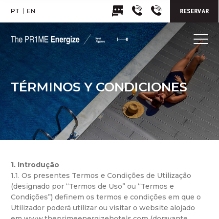
PT
EN
RESERVAR
TÉRMINOS Y CONDICIONES
1. Introdução
1.1. Os presentes Termos e Condições de Utilização
(designado por “Termos de Uso” ou “Termos e
Condições”) definem os termos e condições em que o
Utilizador poderá utilizar ou visitar o website alojado
em www.theprimeenergizehotels.com (doravante